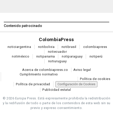
Contenido patrocinado
Colombia
Press
notici
argentina
noti
bolivia
noti
brasil
colombia
press
noti
ecuador
noti
méxico
noti
panama
noti
paraguay
noti
perú
noti
uruguay
Acerca de colombiapress.co
Aviso legal
Cumplimiento normativo
Política de cookies
Política de privacidad
Configuración de Cookies
Publicidad estatal
© 2026 Europa Press.
Está expresamente prohibida la redistribución
y la redifusión de todo o parte de los contenidos de esta web sin su
previo y expreso consentimiento.