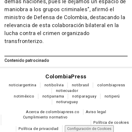
demás naciones, pues le dejamos un espacio de
maniobra a los grupos criminales", afirmó el
ministro de Defensa de Colombia, destacando la
relevancia de esta colaboración bilateral en la
lucha contra el crimen organizado
transfronterizo.
Contenido patrocinado
Colombia
Press
notici
argentina
noti
bolivia
noti
brasil
colombia
press
noti
ecuador
noti
méxico
noti
panama
noti
paraguay
noti
perú
noti
uruguay
Acerca de colombiapress.co
Aviso legal
Cumplimiento normativo
Política de cookies
Política de privacidad
Configuración de Cookies