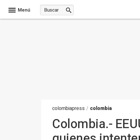
Menú
colombia
press
/
colombia
Colombia.- EEUU
quienes intente