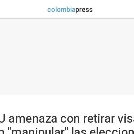
colombia
press
 amenaza con retirar vi
n "manipular" las eleccio