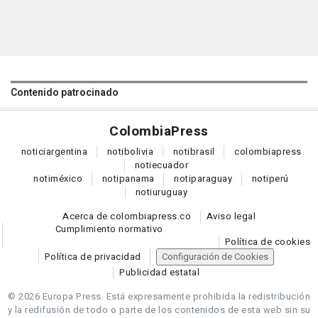
Contenido patrocinado
Colombia
Press
notici
argentina
noti
bolivia
noti
brasil
colombia
press
noti
ecuador
noti
méxico
noti
panama
noti
paraguay
noti
perú
noti
uruguay
Acerca de colombiapress.co
Aviso legal
Cumplimiento normativo
Política de cookies
Política de privacidad
Configuración de Cookies
Publicidad estatal
© 2026 Europa Press.
Está expresamente prohibida la redistribución
y la redifusión de todo o parte de los contenidos de esta web sin su