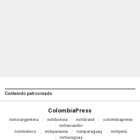
Contenido patrocinado
Colombia
Press
notici
argentina
noti
bolivia
noti
brasil
colombia
press
noti
ecuador
noti
méxico
noti
panama
noti
paraguay
noti
perú
noti
uruguay