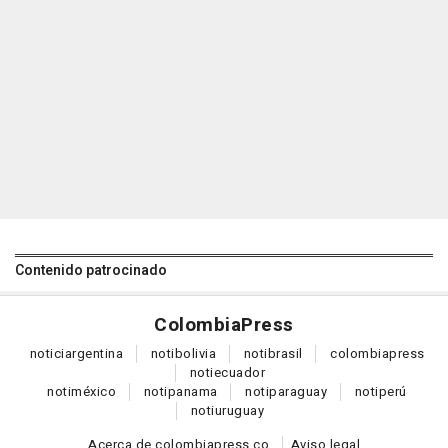
Contenido patrocinado
Colombia
Press
notici
argentina
noti
bolivia
noti
brasil
colombia
press
noti
ecuador
noti
méxico
noti
panama
noti
paraguay
noti
perú
noti
uruguay
Acerca de colombiapress.co
Aviso legal