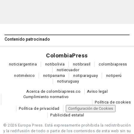
Contenido patrocinado
Colombia
Press
notici
argentina
noti
bolivia
noti
brasil
colombia
press
noti
ecuador
noti
méxico
noti
panama
noti
paraguay
noti
perú
noti
uruguay
Acerca de colombiapress.co
Aviso legal
Cumplimiento normativo
Política de cookies
Política de privacidad
Configuración de Cookies
Publicidad estatal
© 2026 Europa Press.
Está expresamente prohibida la redistribución
y la redifusión de todo o parte de los contenidos de esta web sin su