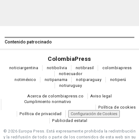
Contenido patrocinado
Colombia
Press
notici
argentina
noti
bolivia
noti
brasil
colombia
press
noti
ecuador
noti
méxico
noti
panama
noti
paraguay
noti
perú
noti
uruguay
Acerca de colombiapress.co
Aviso legal
Cumplimiento normativo
Política de cookies
Política de privacidad
Configuración de Cookies
Publicidad estatal
© 2026 Europa Press.
Está expresamente prohibida la redistribución
y la redifusión de todo o parte de los contenidos de esta web sin su