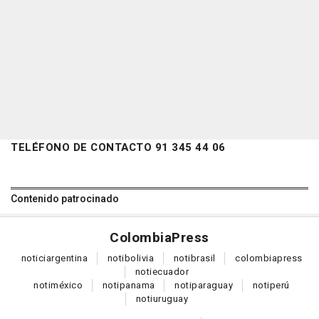
TELÉFONO DE CONTACTO 91 345 44 06
Contenido patrocinado
Colombia
Press
notici
argentina
noti
bolivia
noti
brasil
colombia
press
noti
ecuador
noti
méxico
noti
panama
noti
paraguay
noti
perú
noti
uruguay