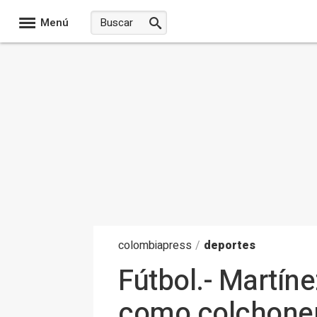
Menú
colombia
press
/
deportes
Fútbol.- Martín
como colchonero