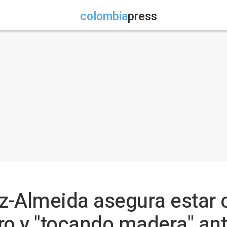
colombia
press
ez-Almeida asegura estar 
 y "tocando madera" ante