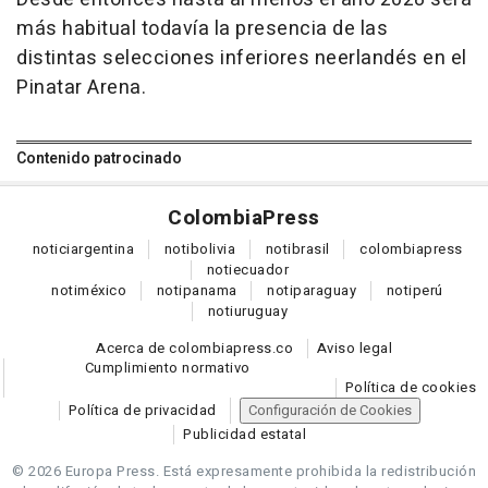
más habitual todavía la presencia de las
distintas selecciones inferiores neerlandés en el
Pinatar Arena.
Contenido patrocinado
Colombia
Press
notici
argentina
noti
bolivia
noti
brasil
colombia
press
noti
ecuador
noti
méxico
noti
panama
noti
paraguay
noti
perú
noti
uruguay
Acerca de colombiapress.co
Aviso legal
Cumplimiento normativo
Política de cookies
Política de privacidad
Configuración de Cookies
Publicidad estatal
© 2026 Europa Press.
Está expresamente prohibida la redistribución