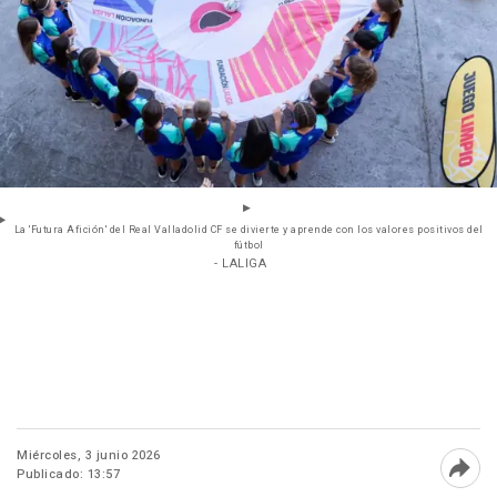
La 'Futura Afición' del Real Valladolid CF se divierte y aprende con los valores positivos del
fútbol
- LALIGA
Miércoles, 3 junio 2026
Publicado: 13:57
Abri