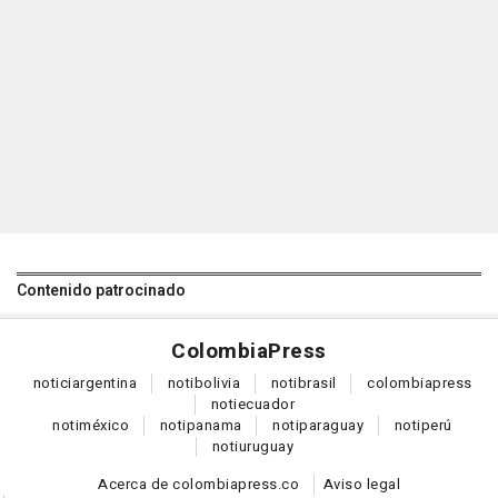
Contenido patrocinado
Colombia
Press
notici
argentina
noti
bolivia
noti
brasil
colombia
press
noti
ecuador
noti
méxico
noti
panama
noti
paraguay
noti
perú
noti
uruguay
Acerca de colombiapress.co
Aviso legal