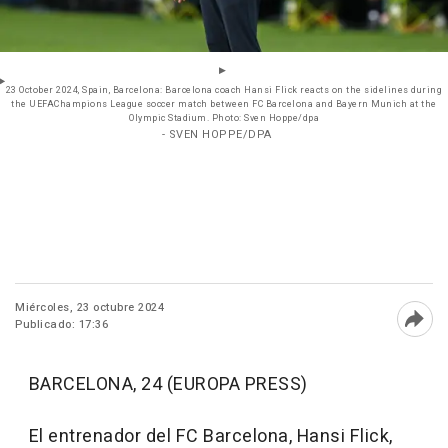
23 October 2024, Spain, Barcelona: Barcelona coach Hansi Flick reacts on the sidelines during
the UEFAChampions League soccer match between FC Barcelona and Bayern Munich at the
Olympic Stadium. Photo: Sven Hoppe/dpa
- SVEN HOPPE/DPA
Miércoles, 23 octubre 2024
Publicado: 17:36
Abri
BARCELONA, 24 (EUROPA PRESS)
El entrenador del FC Barcelona, Hansi Flick,