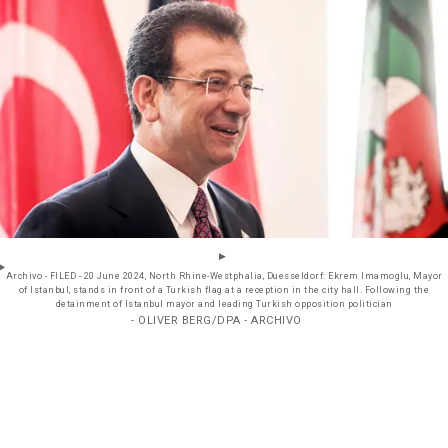
Archivo - FILED - 20 June 2024, North Rhine-Westphalia, Duesseldorf: Ekrem Imamoglu, Mayor
of Istanbul, stands in front of a Turkish flag at a reception in the city hall. Following the
detainment of Istanbul mayor and leading Turkish opposition politician
- OLIVER BERG/DPA - ARCHIVO