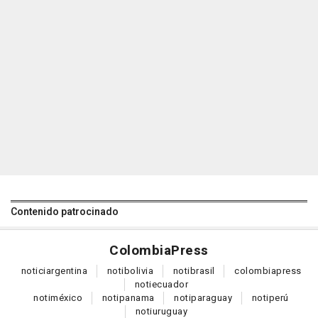
Contenido patrocinado
Colombia
Press
notici
argentina
noti
bolivia
noti
brasil
colombia
press
noti
ecuador
noti
méxico
noti
panama
noti
paraguay
noti
perú
noti
uruguay