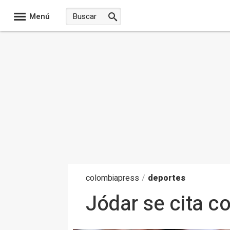
Menú
colombia
press
/
deportes
Jódar se cita co