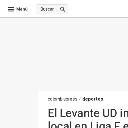
Menú
colombia
press
/
deportes
El Levante UD i
local en Liga F 