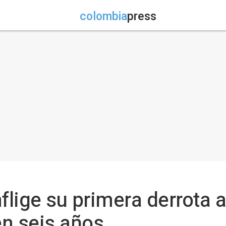
colombia
press
nflige su primera derrota
en seis años