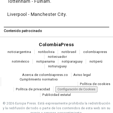
Tottenham - Fulham.
Liverpool - Manchester City.
Contenido patrocinado
Colombia
Press
notici
argentina
noti
bolivia
noti
brasil
colombia
press
noti
ecuador
noti
méxico
noti
panama
noti
paraguay
noti
perú
noti
uruguay
Acerca de colombiapress.co
Aviso legal
Cumplimiento normativo
Política de cookies
Política de privacidad
Configuración de Cookies
Publicidad estatal
© 2026 Europa Press.
Está expresamente prohibida la redistribución
y la redifusión de todo o parte de los contenidos de esta web sin su
previo y expreso consentimiento.