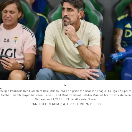
Veljko Paunovic Head Coach of Real Oviedo looks on prior the Spanish League, LaLiga EA Sports,
football match played between Elche CF and Real Oviedo at Estadio Manuel Martinez Valero on
September 21, 2025 in Elche, Alicante, Spain.
- FRANCISCO MACIA / AFP7 / EUROPA PRESS