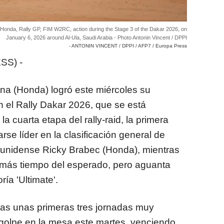
da, Rally GP, FIM W2RC, action during the Stage 3 of the Dakar 2026, on
January 6, 2026 around Al-Ula, Saudi Arabia - Photo Antonin Vincent / DPPI
- ANTONIN VINCENT / DPPI / AFP7 / Europa Press
SS) -
ina (Honda) logró este miércoles su
n el Rally Dakar 2026, que se está
a cuarta etapa del rally-raid, la primera
rse líder en la clasificación general de
unidense Ricky Brabec (Honda), mientras
 más tiempo del esperado, pero aguanta
ría 'Ultimate'.
ras unas primeras tres jornadas muy
golpe en la mesa este martes, venciendo