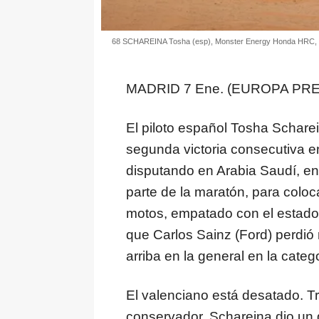
68 SCHAREINA Tosha (esp), Monster Energy Honda HRC, Hon
MADRID 7 Ene. (EUROPA PRE
El piloto español Tosha Schare
segunda victoria consecutiva e
disputando en Arabia Saudí, en l
parte de la maratón, para coloca
motos, empatado con el estado
que Carlos Sainz (Ford) perdió
arriba en la general en la catego
El valenciano está desatado. T
conservador, Schareina dio un 