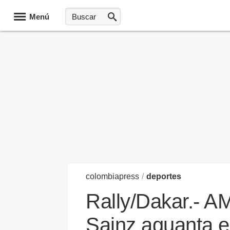
Menú
colombia
press
/
deportes
Rally/Dakar.- AM
Sainz aguanta e