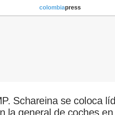
colombia
press
P. Schareina se coloca lí
n la general de coches en 