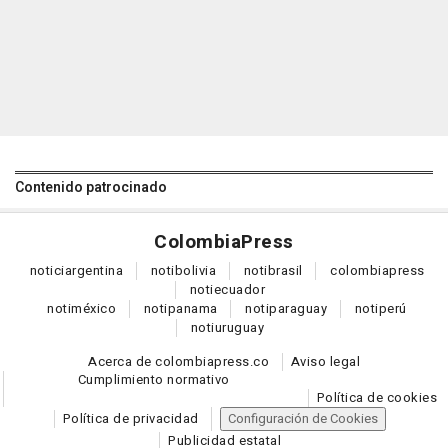
Contenido patrocinado
Colombia
Press
notici
argentina
noti
bolivia
noti
brasil
colombia
press
noti
ecuador
noti
méxico
noti
panama
noti
paraguay
noti
perú
noti
uruguay
Acerca de colombiapress.co
Aviso legal
Cumplimiento normativo
Política de cookies
Política de privacidad
Configuración de Cookies
Publicidad estatal