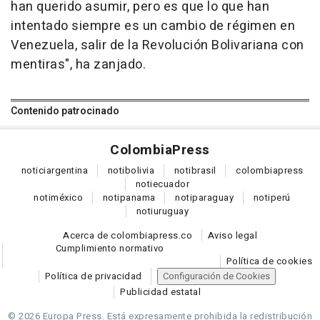
han querido asumir, pero es que lo que han
intentado siempre es un cambio de régimen en
Venezuela, salir de la Revolución Bolivariana con
mentiras", ha zanjado.
Contenido patrocinado
Colombia
Press
notici
argentina
noti
bolivia
noti
brasil
colombia
press
noti
ecuador
noti
méxico
noti
panama
noti
paraguay
noti
perú
noti
uruguay
Acerca de colombiapress.co
Aviso legal
Cumplimiento normativo
Política de cookies
Política de privacidad
Configuración de Cookies
Publicidad estatal
© 2026 Europa Press.
Está expresamente prohibida la redistribución