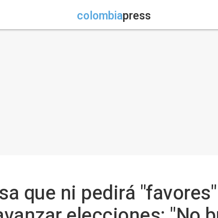
colombia
press
sa que ni pedirá "favores" 
 avanzar elecciones: "No b