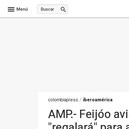
Menú
colombia
press
/
iberoamérica
AMP.- Feijóo avi
"regalará" para