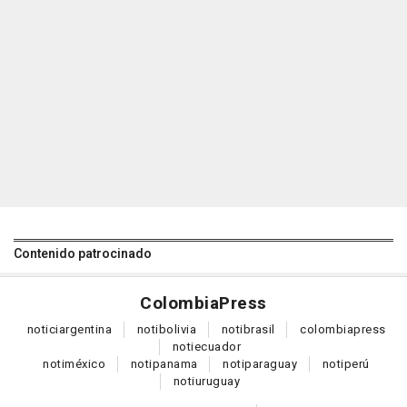
Contenido patrocinado
Colombia
Press
notici
argentina
noti
bolivia
noti
brasil
colombia
press
noti
ecuador
noti
méxico
noti
panama
noti
paraguay
noti
perú
noti
uruguay