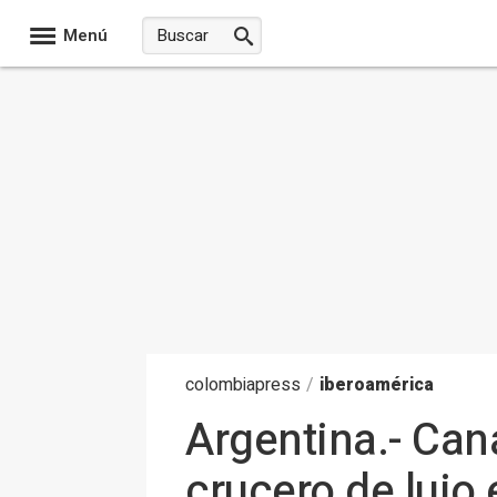
Menú
colombia
press
/
iberoamérica
Argentina.- Cana
crucero de lujo