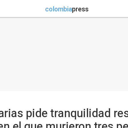
colombia
press
rias pide tranquilidad re
 en el que murieron tres p