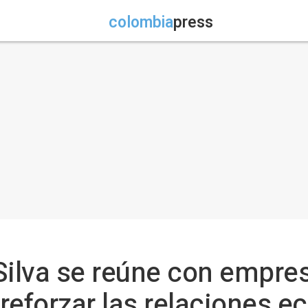
colombia
press
 Silva se reúne con empre
reforzar las relaciones 