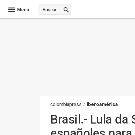
Menú
colombia
press
/
iberoamérica
Brasil.- Lula da
españoles para 