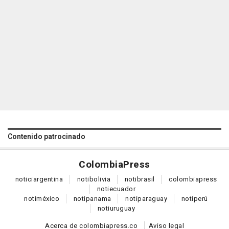
Contenido patrocinado
Colombia
Press
notici
argentina
noti
bolivia
noti
brasil
colombia
press
noti
ecuador
noti
méxico
noti
panama
noti
paraguay
noti
perú
noti
uruguay
Acerca de colombiapress.co
Aviso legal