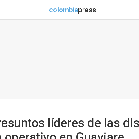
colombia
press
resuntos líderes de las di
n operativo en Guaviare