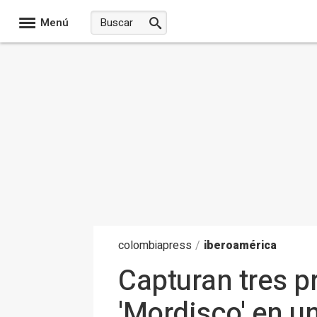
Menú
colombia
press
/
iberoamérica
Capturan tres p
'Mordisco' en u