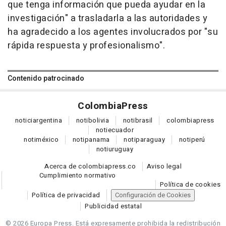
que tenga información que pueda ayudar en la
investigación" a trasladarla a las autoridades y
ha agradecido a los agentes involucrados por "su
rápida respuesta y profesionalismo".
Contenido patrocinado
Colombia
Press
notici
argentina
noti
bolivia
noti
brasil
colombia
press
noti
ecuador
noti
méxico
noti
panama
noti
paraguay
noti
perú
noti
uruguay
Acerca de colombiapress.co
Aviso legal
Cumplimiento normativo
Política de cookies
Política de privacidad
Configuración de Cookies
Publicidad estatal
© 2026 Europa Press.
Está expresamente prohibida la redistribución