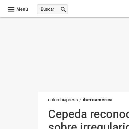
Menú
colombia
press
/
iberoamérica
Cepeda reconoce
sobre irregular