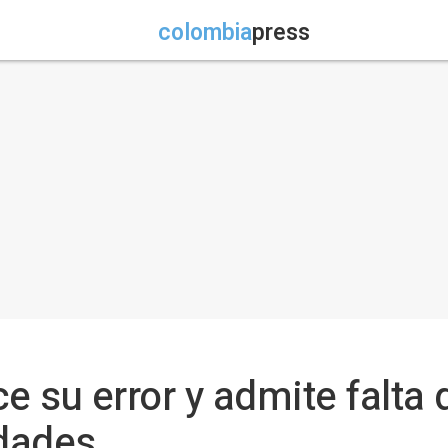
colombia
press
 su error y admite falta 
idades