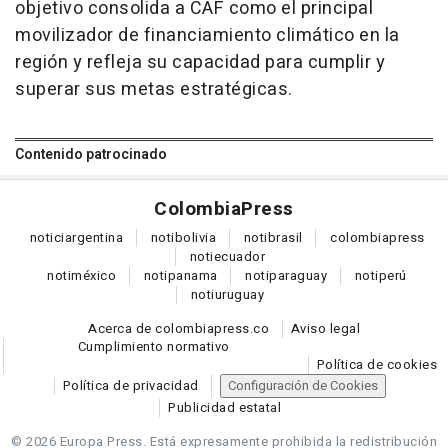
objetivo consolida a CAF como el principal
movilizador de financiamiento climático en la
región y refleja su capacidad para cumplir y
superar sus metas estratégicas.
Contenido patrocinado
Colombia
Press
notici
argentina
noti
bolivia
noti
brasil
colombia
press
noti
ecuador
noti
méxico
noti
panama
noti
paraguay
noti
perú
noti
uruguay
Acerca de colombiapress.co
Aviso legal
Cumplimiento normativo
Política de cookies
Política de privacidad
Configuración de Cookies
Publicidad estatal
© 2026 Europa Press.
Está expresamente prohibida la redistribución