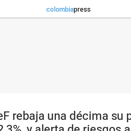
colombia
press
F rebaja una décima su p
2,3%, y alerta de riesgos a