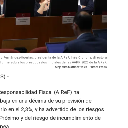
cio Fernández-Huertas; presidenta de la AIReF, Inés Olondriz; directora
nforme sobre los presupuestos iniciales de las AAPP 2026 de la AIReF.
- Alejandro Martínez Vélez - Europa Press
S) -
esponsabilidad Fiscal (AIReF) ha
baja en una décima de su previsión de
rlo en el 2,3%, y ha advertido de los riesgos
e Próximo y del riesgo de incumplimiento de
opea.