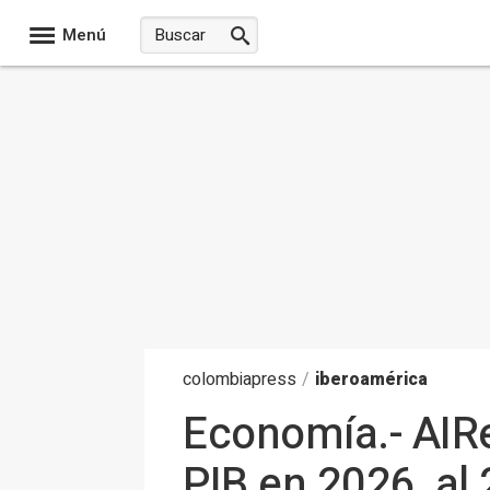
Menú
colombia
press
/
iberoamérica
Economía.- AIRe
PIB en 2026, al 