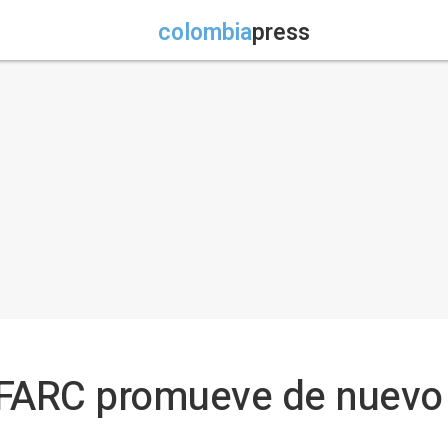
colombia
press
s FARC promueve de nuevo 