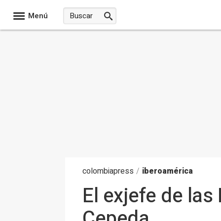
Menú
colombia
press
/
iberoamérica
El exjefe de la
Cepeda