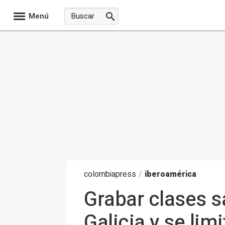
Menú
colombia
press
/
iberoamérica
Grabar clases sa
Galicia y se li