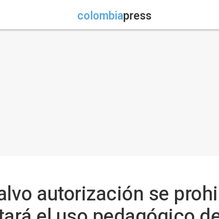
colombia
press
lvo autorización se prohi
mitará el uso pedagógico d