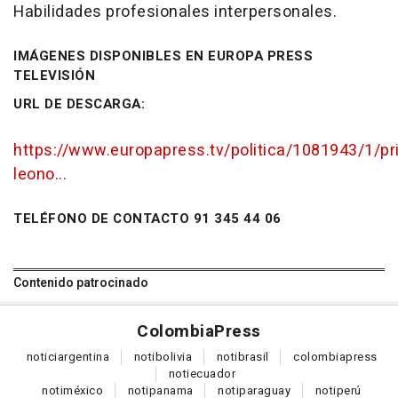
Habilidades profesionales interpersonales.
IMÁGENES DISPONIBLES EN EUROPA PRESS
TELEVISIÓN
URL DE DESCARGA:
https://www.europapress.tv/politica/1081943/1/pr
leono...
TELÉFONO DE CONTACTO 91 345 44 06
Contenido patrocinado
Colombia
Press
notici
argentina
noti
bolivia
noti
brasil
colombia
press
noti
ecuador
noti
méxico
noti
panama
noti
paraguay
noti
perú