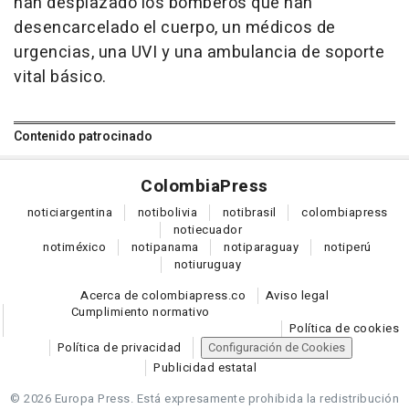
han desplazado los bomberos que han
desencarcelado el cuerpo, un médicos de
urgencias, una UVI y una ambulancia de soporte
vital básico.
Contenido patrocinado
Colombia
Press
notici
argentina
noti
bolivia
noti
brasil
colombia
press
noti
ecuador
noti
méxico
noti
panama
noti
paraguay
noti
perú
noti
uruguay
Acerca de colombiapress.co
Aviso legal
Cumplimiento normativo
Política de cookies
Política de privacidad
Configuración de Cookies
Publicidad estatal
© 2026 Europa Press.
Está expresamente prohibida la redistribución