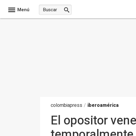
Menú
colombia
press
/
iberoamérica
El opositor ve
temporalmente s