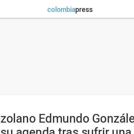
colombia
press
nezolano Edmundo Gonzál
u agenda tras sufrir una 