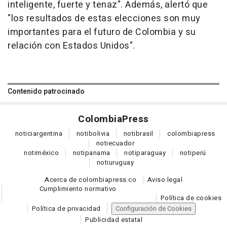
inteligente, fuerte y tenaz". Además, alertó que
"los resultados de estas elecciones son muy
importantes para el futuro de Colombia y su
relación con Estados Unidos".
Contenido patrocinado
Colombia
Press
notici
argentina
noti
bolivia
noti
brasil
colombia
press
noti
ecuador
noti
méxico
noti
panama
noti
paraguay
noti
perú
noti
uruguay
Acerca de colombiapress.co
Aviso legal
Cumplimiento normativo
Política de cookies
Política de privacidad
Configuración de Cookies
Publicidad estatal