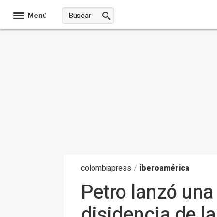
Menú
colombia
press
/
iberoamérica
Petro lanzó una 
disidencia de l