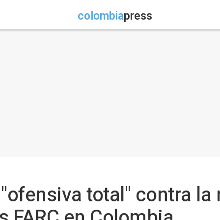
colombia
press
"ofensiva total" contra la
as FARC en Colombia