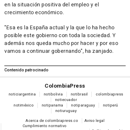
en la situación positiva del empleo y el
crecimiento económico.
"Esa es la España actual y la que lo ha hecho
posible este gobierno con toda la sociedad. Y
además nos queda mucho por hacer y por eso
vamos a continuar gobernando", ha zanjado.
Contenido patrocinado
Colombia
Press
notici
argentina
noti
bolivia
noti
brasil
colombia
press
noti
ecuador
noti
méxico
noti
panama
noti
paraguay
noti
perú
noti
uruguay
Acerca de colombiapress.co
Aviso legal
Cumplimiento normativo