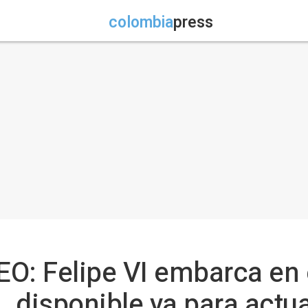
colombia
press
DEO: Felipe VI embarca en
, disponible ya para actua