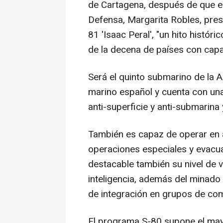
de Cartagena, después de que e
Defensa, Margarita Robles, presi
81 'Isaac Peral', "un hito históri
de la decena de países con capa
Será el quinto submarino de la 
marino español y cuenta con un
anti-superficie y anti-submarina
También es capaz de operar en 
operaciones especiales y evacuac
destacable también su nivel de v
inteligencia, además del minado
de integración en grupos de com
El programa S-80 supone el mayo