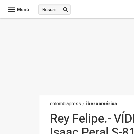
Menú
colombia
press
/
iberoamérica
Rey Felipe.- VÍ
Isaac Peral S-81