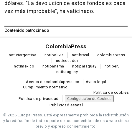
dólares. "La devolución de estos fondos es cada
vez más improbable", ha vaticinado.
Contenido patrocinado
Colombia
Press
notici
argentina
noti
bolivia
noti
brasil
colombia
press
noti
ecuador
noti
méxico
noti
panama
noti
paraguay
noti
perú
noti
uruguay
Acerca de colombiapress.co
Aviso legal
Cumplimiento normativo
Política de cookies
Política de privacidad
Configuración de Cookies
Publicidad estatal
© 2026 Europa Press.
Está expresamente prohibida la redistribución
y la redifusión de todo o parte de los contenidos de esta web sin su
previo y expreso consentimiento.