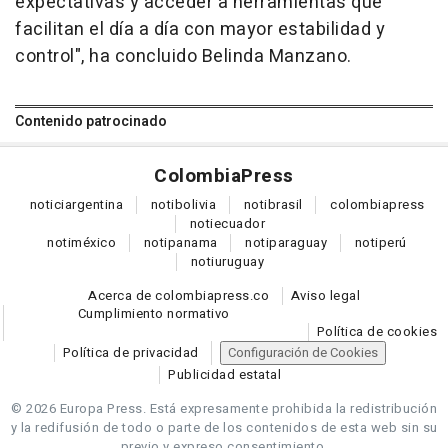
expectativas y acceder a herramientas que
facilitan el día a día con mayor estabilidad y
control", ha concluido Belinda Manzano.
Contenido patrocinado
Colombia
Press
notici
argentina
noti
bolivia
noti
brasil
colombia
press
noti
ecuador
noti
méxico
noti
panama
noti
paraguay
noti
perú
noti
uruguay
Acerca de colombiapress.co
Aviso legal
Cumplimiento normativo
Política de cookies
Política de privacidad
Configuración de Cookies
Publicidad estatal
© 2026 Europa Press.
Está expresamente prohibida la redistribución
y la redifusión de todo o parte de los contenidos de esta web sin su
previo y expreso consentimiento.