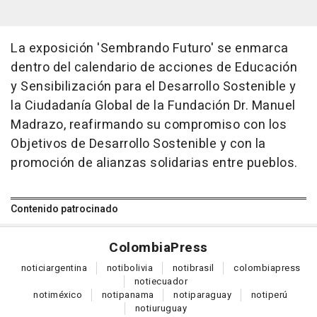
La exposición 'Sembrando Futuro' se enmarca
dentro del calendario de acciones de Educación
y Sensibilización para el Desarrollo Sostenible y
la Ciudadanía Global de la Fundación Dr. Manuel
Madrazo, reafirmando su compromiso con los
Objetivos de Desarrollo Sostenible y con la
promoción de alianzas solidarias entre pueblos.
Contenido patrocinado
Colombia
Press
notici
argentina
noti
bolivia
noti
brasil
colombia
press
noti
ecuador
noti
méxico
noti
panama
noti
paraguay
noti
perú
noti
uruguay