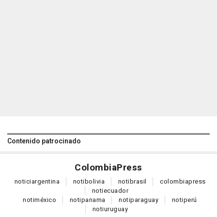
Contenido patrocinado
Colombia
Press
notici
argentina
noti
bolivia
noti
brasil
colombia
press
noti
ecuador
noti
méxico
noti
panama
noti
paraguay
noti
perú
noti
uruguay