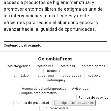
acceso a productos de higiene menstrual y
promover entornos libres de estigma es una de
las intervenciones más eficaces y coste-
eficientes para reducir el abandono escolar y
avanzar hacia la igualdad de oportunidades.
Contenido patrocinado
Colombia
Press
notici
argentina
noti
bolivia
noti
brasil
colombia
press
noti
ecuador
noti
méxico
noti
panama
noti
paraguay
noti
perú
noti
uruguay
Acerca de colombiapress.co
Aviso legal
Cumplimiento normativo
Política de cookies
Política de privacidad
Configuración de Cookies
Publicidad estatal