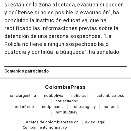
si están en la zona afectada, evacuen si pueden
y ocúltense si no es posible la evacuación", ha
concluido la institución educativa, que ha
rectificado las informaciones previas sobre la
detención de una persona sospechosa. "La
Policía no tiene a ningún sospechoso bajo
custodia y continúa la búsqueda", ha señalado.
Contenido patrocinado
Colombia
Press
notici
argentina
noti
bolivia
noti
brasil
colombia
press
noti
ecuador
noti
méxico
noti
panama
noti
paraguay
noti
perú
noti
uruguay
Acerca de colombiapress.co
Aviso legal
Cumplimiento normativo