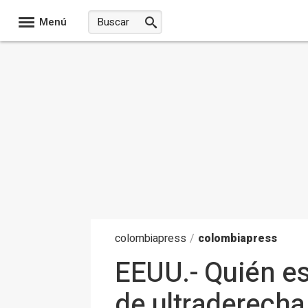
Menú
colombia
press
/
colombiapress
EEUU.- Quién es
de ultraderech