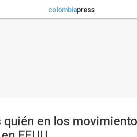
colombia
press
 quién en los movimiento
a en EEUU