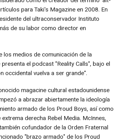
onsiderado como el creador del término 'alt-
artículos para Taki's Magazine en 2008. En
idente del ultraconservador Instituto
emás de su labor como director en
e los medios de comunicación de la
 presenta el podcast "Reality Calls", bajo el
n occidental vuelva a ser grande".
conocido magacine cultural estadounidense
pezó a abrazar abiertamente la ideología
vimiento armado de los Proud Boys, así como
e extrema derecha Rebel Media. McInnes,
también cofundador de la Orden Fraternal
encionado "brazo armado" de los Proud