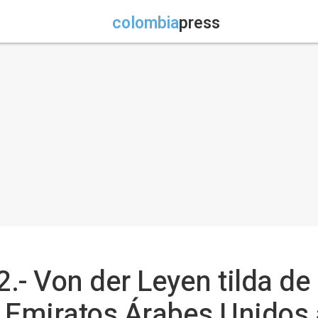
colombia
press
.- Von der Leyen tilda de
 Emiratos Árabes Unidos a