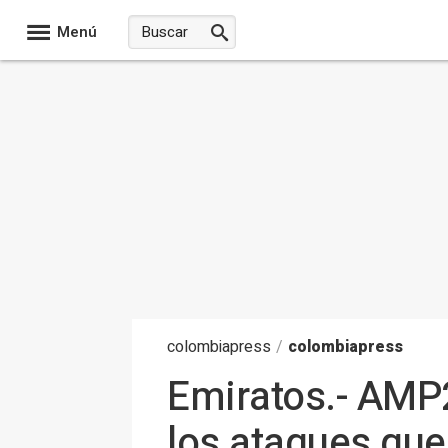
Menú
colombia
press
/
colombiapress
Emiratos.- AMP2
los ataques que