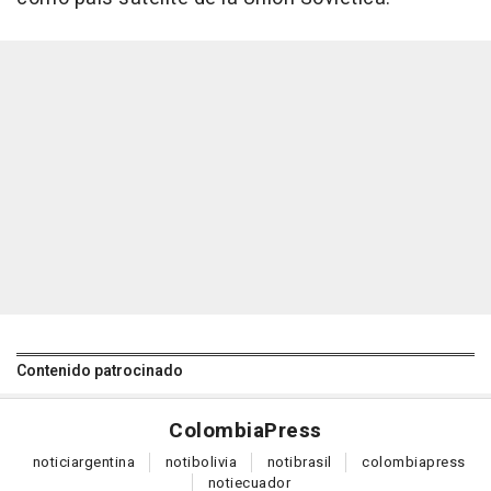
Contenido patrocinado
Colombia
Press
notici
argentina
noti
bolivia
noti
brasil
colombia
press
noti
ecuador