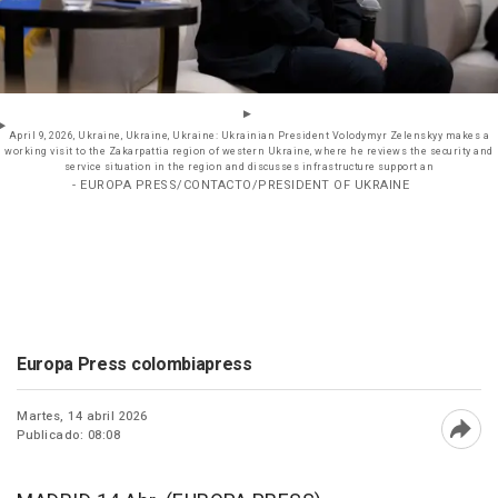
April 9, 2026, Ukraine, Ukraine, Ukraine: Ukrainian President Volodymyr Zelenskyy makes a
working visit to the Zakarpattia region of western Ukraine, where he reviews the security and
service situation in the region and discusses infrastructure support an
- EUROPA PRESS/CONTACTO/PRESIDENT OF UKRAINE
Europa Press colombiapress
Martes, 14 abril 2026
Publicado: 08:08
Abri