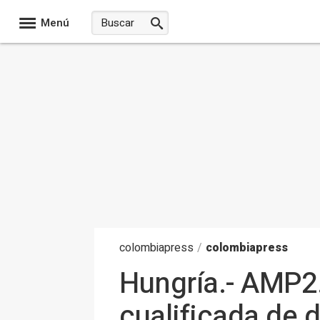
Menú
colombia
press
/
colombiapress
Hungría.- AMP2.
cualificada de 