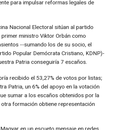
iente para impulsar reformas legales de
ina Nacional Electoral sitúan al partido
 primer ministro Viktor Orbán como
asientos --sumando los de su socio, el
artido Popular Demócrata Cristiano, KDNP)-
uestra Patria conseguiría 7 escaños.
ría recibido el 53,27% de votos por listas;
ra Patria, un 6% del apoyo en la votación
 que sumar a los escaños obtenidos por la
a otra formación obtiene representación
do Magyar en un escueto mensaje en redes