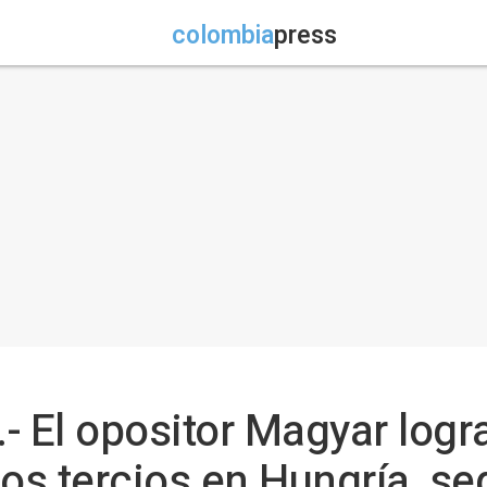
colombia
press
- El opositor Magyar logr
dos tercios en Hungría, s